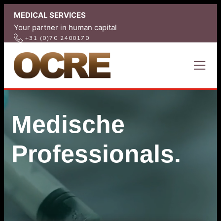
Ga
MEDICAL SERVICES
naar
Your partner in human capital
de
 +31 (0)70 2400170
inhoud
Medische
Professionals.