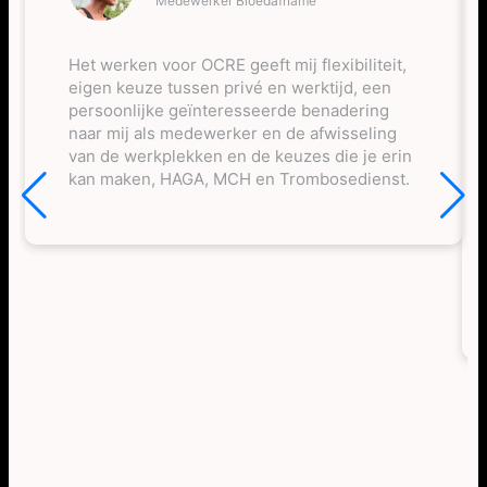
Medewerker Bloedafname
Het werken voor OCRE geeft mij flexibiliteit,
eigen keuze tussen privé en werktijd, een
persoonlijke geïnteresseerde benadering
naar mij als medewerker en de afwisseling
van de werkplekken en de keuzes die je erin
kan maken, HAGA, MCH en Trombosedienst.